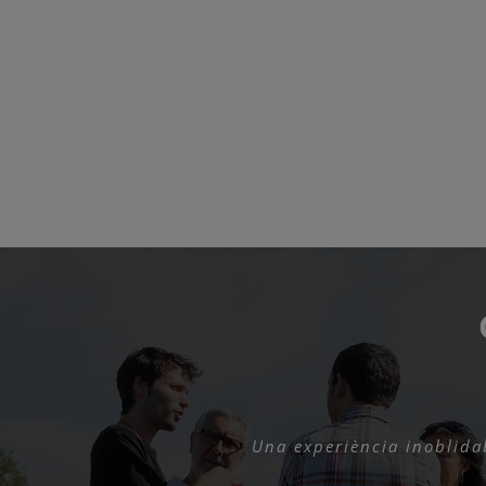
Una experiència inoblida
Una experiència 
Va ser un superregal.