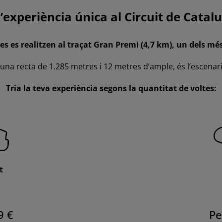
l’experiència única al Circuit de Catal
ies es realitzen al traçat Gran Premi (4,7 km), un dels m
 una recta de 1.285 metres i 12 metres d’ample, és l’escenar
Tria la teva experiència segons la quantitat de voltes:
t
9 €
Pe