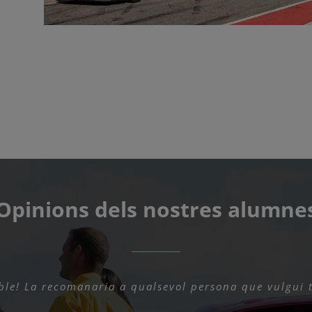
Opinions dels nostres alumne
ble! La recomanaria a qualsevol persona que vulgui t
fantàstica. Molt bona organització i el personal, mol
 M’ho he passat molt bé conduint a tota velocitat. Ho