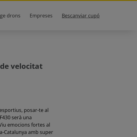
tge drons
Empreses
Bescanviar cupó
de velocitat
 esportius, posar-te al
 F430 serà una
Viu emocions fortes al
na-Catalunya amb super