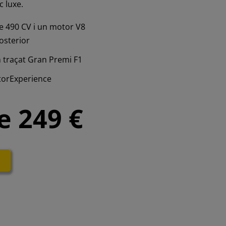
c luxe.
de 490 CV i un motor V8
osterior
n traçat Gran Premi F1
torExperience
e 249 €