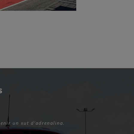
s
enir un xut d’adrenalina.
t amable i atent.
 repetiria ara mateix!