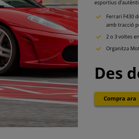
esportius d’autènti
Ferrari F430 
amb tracció p
2 o 3 voltes e
Organitza Mo
Des d
Compra ara